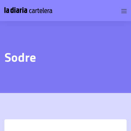
Sodre