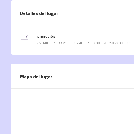
Detalles del lugar
DIRECCIÓN
Av. Millan 5109 esquina Martin Ximeno . Acceso vehicular p
Mapa del lugar